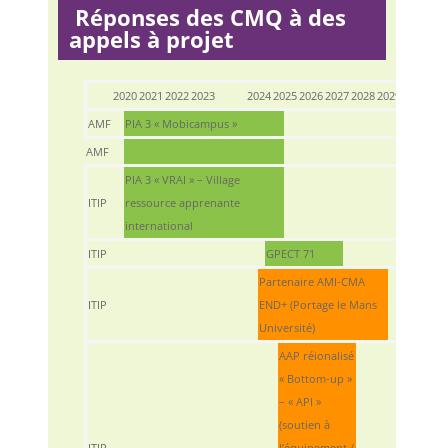
Réponses des CMQ à des
appels à projet
2020
2021
2022
2023
2024
2025
2026
2027
2028
2029
2030
AMF
PIA 3 « Mobicampus »
AMF
PIA 3 « VRAI » – Village
ITIP
ressource apprenante
international
ITIP
GPECT 71
Partenaire AMI-CMA
ITIP
END+ (Portage le Mans
Université)
AAP réionalisé
« Bottom-up »
– « API »
(soutien à
ITIP
l’équipement /