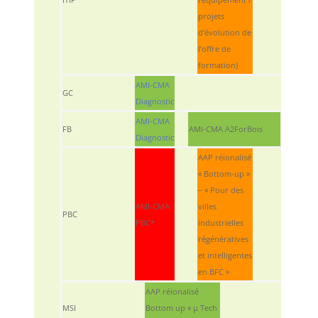
projets
d’évolution de
l’offre de
formation)
AMI-CMA
GC
Diagnostic
AMI-CMA
FB
AMI-CMA A2ForBois
Diagnostic
AAP réionalisé
« Bottom-up »
– « Pour des
AMI-CMA
villes
PBC
PBC*
industrielles
régénératives
et intelligentes
en BFC »
AAP réionalisé
MSI
Bottom up « µ Tech