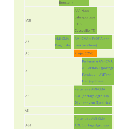
Booster »
AAP Huco
Labs (portage
MSI
– ITS
Cuccovillo (IT)
AMI-CMA
AMI-CMA « EVOFIA » =>
AE
Diagnostic
Lien (synthèse)
AE
Projet COVE
Partenaire AMI-CMA
« PLAPIMA » (portage
AE
Fondation UNIT) =>
Lien (synthèse)
Partenaire AMI-CMA
AE
AOL (portage Agro sup
Dijon) => Lien (Synthèse)
AE
Partenaire AMI-CMA
AGT
AOL (portage Agro sup