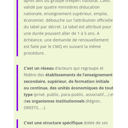
après avis du groupe d’expert national. L’avis
validé par quatre ministères (éducation
nationale, enseignement supérieur, emploi,
économie) débouche sur l’attribution officielle
du label par décret. Le label est attribué pour
une durée pouvant aller de 1 à 5 ans. A
échéance, une demande de renouvellement
est faite par le CMQ en suivant la même
procédure.
C’est un réseau
d’acteurs qui regroupe et
fédère des
établissements de l’enseignement
secondaire, supérieur, de formation initiale
ou continue, des unités économiques de tout
type
(privé, public, para-public, associatif,…) et
d
es organismes institutionnels
(Région,
DREETS, …).
C’est une structure
spécifique
dotée de ses