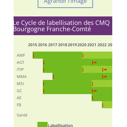
Agrandir l'image
Le Cycle de labellisation des CMQ
Bourgogne Franche-Comté
2015
2016
2017
2018
2019
2020
2021
2022
2023
2024
AMF
⌊
⌊
⌊
AGT
⌊
⌊⇒
ITIP
⌊
⌊
⌊⇒
MMA
⌊
⌊⇒
MSI
⌊
⌊
⌊
GC
⌊
⌊⇒
⌊⇒
AE
⌊
FB
⌊
Santé
Labellisation